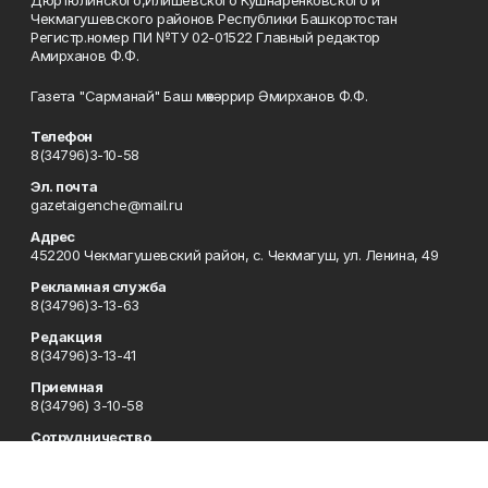
Чекмагушевского районов Республики Башкортостан
Регистр.номер ПИ №ТУ 02-01522 Главный редактор
Амирханов Ф.Ф.
Газета "Сарманай" Баш мөхәррир Әмирханов Ф.Ф.
Телефон
8(34796)3-10-58
Эл. почта
gazetaigenche@mail.ru
Адрес
452200 Чекмагушевский район, с. Чекмагуш, ул. Ленина, 49
Рекламная служба
8(34796)3-13-63
Редакция
8(34796)3-13-41
Приемная
8(34796) 3-10-58
Сотрудничество
8(34796)3-16-13
Отдел кадров