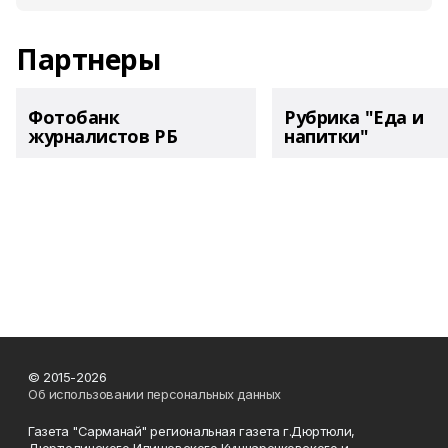
Партнеры
Фотобанк
Рубрика "Еда и
журналистов РБ
напитки"
© 2015-2026
Об использовании персональных данных
Газета "Сарманай" региональная газета г.Дюртюли,
Дюртюлинского,Илишевского Кушнаренковского и