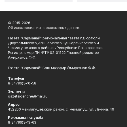
© 2015-2026
Об использовании персональных данных
Газета "Сарманай" региональная газета г.Дюртюли,
Дюртюлинского,Илишевского Кушнаренковского и
Чекмагушевского районов Республики Башкортостан
Регистр.номер ПИ №ТУ 02-01522 Главный редактор
Амирханов Ф.Ф.
Газета "Сарманай" Баш мөхәррир Әмирханов Ф.Ф.
Телефон
8(34796)3-10-58
Эл. почта
gazetaigenche@mail.ru
Адрес
452200 Чекмагушевский район, с. Чекмагуш, ул. Ленина, 49
Рекламная служба
8(34796)3-13-63