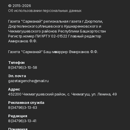
© 2015-2026
Об использовании персональных данных
Газета "Сарманай" региональная газета г.Дюртюли,
Дюртюлинского,Илишевского Кушнаренковского и
Чекмагушевского районов Республики Башкортостан
Регистр.номер ПИ №ТУ 02-01522 Главный редактор
Амирханов Ф.Ф.
Газета "Сарманай" Баш мөхәррир Әмирханов Ф.Ф.
Телефон
8(34796)3-10-58
Эл. почта
gazetaigenche@mail.ru
Адрес
452200 Чекмагушевский район, с. Чекмагуш, ул. Ленина, 49
Рекламная служба
8(34796)3-13-63
Редакция
8(34796)3-13-41
Приемная