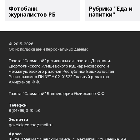
Фотобанк
Рубрика "Еда и
журналистов РБ
напитки"
© 2015-2026
Об использовании персональных данных
Газета "Сарманай" региональная газета г.Дюртюли,
Дюртюлинского,Илишевского Кушнаренковского и
Чекмагушевского районов Республики Башкортостан
Регистр.номер ПИ №ТУ 02-01522 Главный редактор
Амирханов Ф.Ф.
Газета "Сарманай" Баш мөхәррир Әмирханов Ф.Ф.
Телефон
8(34796)3-10-58
Эл. почта
gazetaigenche@mail.ru
Адрес
452200 Чекмагушевский район, с. Чекмагуш, ул. Ленина, 49