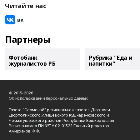
Читайте нас
Партнеры
Фотобанк
Рубрика "Еда и
журналистов РБ
напитки"
© 2015-2026
Об использовании персональных данных
Газета "Сарманай" региональная газета г.Дюртюли,
Дюртюлинского,Илишевского Кушнаренковского и
Чекмагушевского районов Республики Башкортостан
Регистр.номер ПИ №ТУ 02-01522 Главный редактор
Амирханов Ф.Ф.