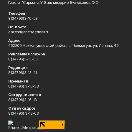
Газета "Сарманай" Баш мөхәррир Әмирханов Ф.Ф.
Телефон
8(34796)3-10-58
Эл. почта
gazetaigenche@mail.ru
Адрес
452200 Чекмагушевский район, с. Чекмагуш, ул. Ленина, 49
Рекламная служба
8(34796)3-13-63
Редакция
8(34796)3-13-41
Приемная
8(34796) 3-10-58
Сотрудничество
8(34796)3-16-13
Отдел кадров
8(34796) 3-13-63