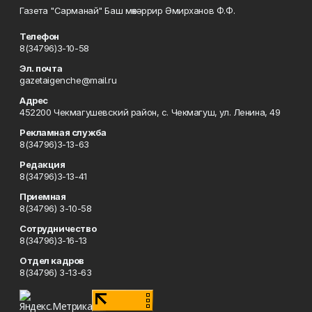
Газета "Сарманай" Баш мөхәррир Әмирханов Ф.Ф.
Телефон
8(34796)3-10-58
Эл. почта
gazetaigenche@mail.ru
Адрес
452200 Чекмагушевский район, с. Чекмагуш, ул. Ленина, 49
Рекламная служба
8(34796)3-13-63
Редакция
8(34796)3-13-41
Приемная
8(34796) 3-10-58
Сотрудничество
8(34796)3-16-13
Отдел кадров
8(34796) 3-13-63