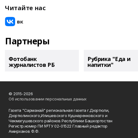
Читайте нас
Партнеры
Фотобанк
Рубрика "Еда и
журналистов РБ
напитки"
© 2015-2026
Об использовании персональных данных
Газета "Сарманай" региональная газета г.Дюртюли,
Дюртюлинского,Илишевского Кушнаренковского и
Чекмагушевского районов Республики Башкортостан
Регистр.номер ПИ №ТУ 02-01522 Главный редактор
Амирханов Ф.Ф.