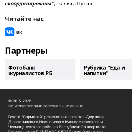
скоординированы",
- заявил Путин.
Читайте нас
Партнеры
Фотобанк
Рубрика "Еда и
журналистов РБ
напитки"
© 2015-2026
Об использовании персональных данных
Газета "Сарманай" региональная газета г.Дюртюли,
Дюртюлинского,Илишевского Кушнаренковского и
Чекмагушевского районов Республики Башкортостан
Регистр.номер ПИ №ТУ 02-01522 Главный редактор