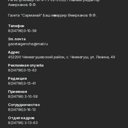
Амирханов Ф.Ф.
Газета "Сарманай" Баш мөхәррир Әмирханов Ф.Ф.
Телефон
8(34796)3-10-58
Эл. почта
gazetaigenche@mail.ru
Адрес
452200 Чекмагушевский район, с. Чекмагуш, ул. Ленина, 49
Рекламная служба
8(34796)3-13-63
Редакция
8(34796)3-13-41
Приемная
8(34796) 3-10-58
Сотрудничество
8(34796)3-16-13
Отдел кадров
8(34796) 3-13-63