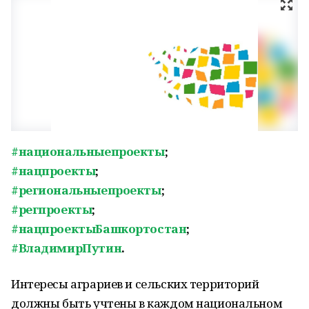
#национальныепроекты
;
#нацпроекты
;
#региональныепроекты
;
#регпроекты
;
#нацпроектыБашкортостан
;
#ВладимирПутин
.
Интересы аграриев и сельских территорий
должны быть учтены в каждом национальном