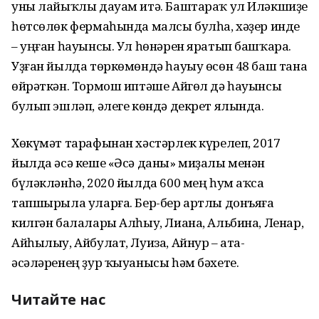
уны лайыҡлы дауам итә. Баштараҡ ул Иләкшиҙе
һөтсөлөк фермаһында малсы булһа, хәҙер инде
– уңған һауынсы. Ул һөнәрен яратып башҡара.
Уҙған йылда төркөмөндә һауыу өсөн 48 баш тана
өйрәткән. Тормош иптәше Айгөл дә һауынсы
булып эшләп, әлеге көндә декрет ялында.
Хөкүмәт тарафынан хәстәрлек күрелеп, 2017
йылда әсә кеше «Әсә даны» миҙалы менән
бүләкләнһә, 2020 йылда 600 мең һум аҡса
тапшырыла уларға. Бер-бер артлы донъяға
килгән балалары Алһыу, Лиана, Альбина, Ленар,
Айһылыу, Айбулат, Луиза, Айнур – ата-
әсәләренең ҙур ҡыуанысы һәм бәхете.
Читайте нас