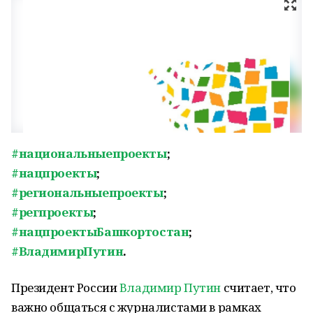
#национальныепроекты
;
#нацпроекты
;
#региональныепроекты
;
#регпроекты
;
#нацпроектыБашкортостан
;
#ВладимирПутин
.
Президент России
Владимир Путин
считает, что
важно общаться с журналистами в рамках