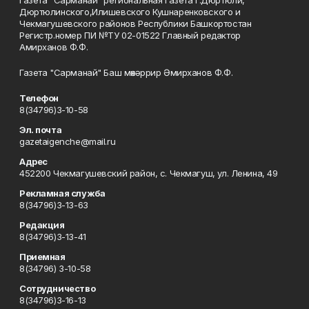
Газета "Сарманай" региональная газета г.Дюртюли,
Дюртюлинского,Илишевского Кушнаренковского и
Чекмагушевского районов Республики Башкортостан
Регистр.номер ПИ №ТУ 02-01522 Главный редактор
Амирханов Ф.Ф.
Газета "Сарманай" Баш мөхәррир Әмирханов Ф.Ф.
Телефон
8(34796)3-10-58
Эл. почта
gazetaigenche@mail.ru
Адрес
452200 Чекмагушевский район, с. Чекмагуш, ул. Ленина, 49
Рекламная служба
8(34796)3-13-63
Редакция
8(34796)3-13-41
Приемная
8(34796) 3-10-58
Сотрудничество
8(34796)3-16-13