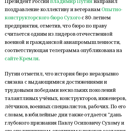
Президент России
Владимир Путин
направил
поздравление коллективу и ветеранам
Опытно-
конструкторского бюро Сухого
с 80-летием
предприятия, отметив, что бюро по праву
считается одним из лидеров отечественной
военной и гражданской авиапромышленности,
соответствующая телеграмма опубликована на
сайте Кремля
.
Путин отметил, что история бюро неразрывно
связана с выдающимися достижениями и
трудовыми победами нескольких поколений
талантливых учёных, конструкторов, инженеров,
лётчиков, военных специалистов, рабочих. По его
словам, в юбилейные дни также отдается "дань
глубокого признания Павлу Осиповичу Сухому и
его сподвижникам, стоявшим у истоков создания