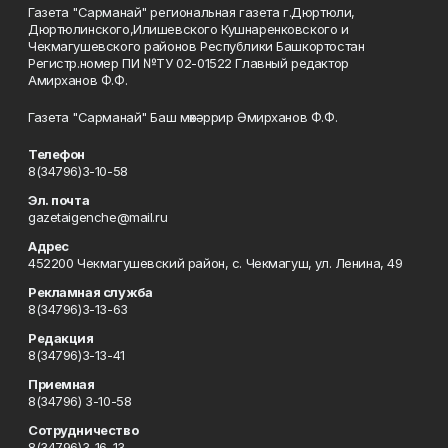
Газета "Сарманай" региональная газета г.Дюртюли,
Дюртюлинского,Илишевского Кушнаренковского и
Чекмагушевского районов Республики Башкортостан
Регистр.номер ПИ №ТУ 02-01522 Главный редактор
Амирханов Ф.Ф.
Газета "Сарманай" Баш мөхәррир Әмирханов Ф.Ф.
Телефон
8(34796)3-10-58
Эл. почта
gazetaigenche@mail.ru
Адрес
452200 Чекмагушевский район, с. Чекмагуш, ул. Ленина, 49
Рекламная служба
8(34796)3-13-63
Редакция
8(34796)3-13-41
Приемная
8(34796) 3-10-58
Сотрудничество
8(34796)3-16-13