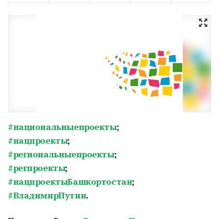
#национальныепроекты
;
#нацпроекты
;
#региональныепроекты
;
#регпроекты
;
#нацпроектыБашкортостан
;
#ВладимирПутин
.