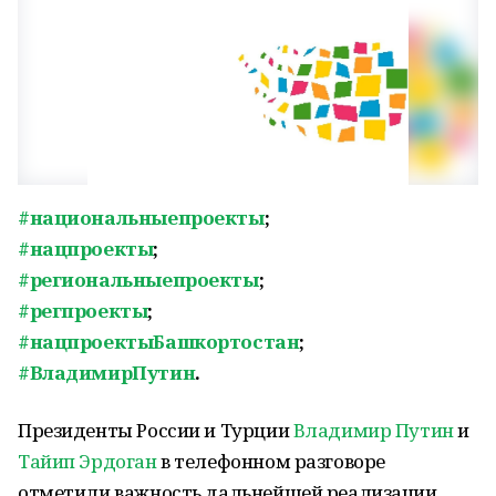
#национальныепроекты
;
#нацпроекты
;
#региональныепроекты
;
#регпроекты
;
#нацпроектыБашкортостан
;
#ВладимирПутин
.
Президенты России и Турции
Владимир Путин
и
Тайип Эрдоган
в телефонном разговоре
отметили важность дальнейшей реализации