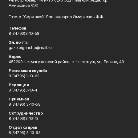
Регистр.номер ПИ №ТУ 02-01522 Главный редактор
Амирханов Ф.Ф.
Газета "Сарманай" Баш мөхәррир Әмирханов Ф.Ф.
Телефон
8(34796)3-10-58
Эл. почта
gazetaigenche@mail.ru
Адрес
452200 Чекмагушевский район, с. Чекмагуш, ул. Ленина, 49
Рекламная служба
8(34796)3-13-63
Редакция
8(34796)3-13-41
Приемная
8(34796) 3-10-58
Сотрудничество
8(34796)3-16-13
Отдел кадров
8(34796) 3-13-63