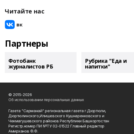
Читайте нас
Партнеры
Фотобанк
Рубрика "Еда и
журналистов РБ
напитки"
© 2015-2026
Об использовании персональных данных
Газета "Сарманай" региональная газета г.Дюртюли,
Дюртюлинского,Илишевского Кушнаренковского и
Чекмагушевского районов Республики Башкортостан
Регистр.номер ПИ №ТУ 02-01522 Главный редактор
Амирханов Ф.Ф.