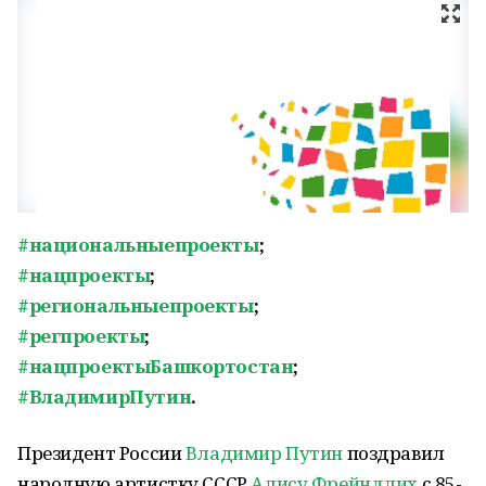
#национальныепроекты
;
#нацпроекты
;
#региональныепроекты
;
#регпроекты
;
#нацпроектыБашкортостан
;
#ВладимирПутин
.
Президент России
Владимир Путин
поздравил
народную артистку СССР
Алису Фрейндлих
с 85-