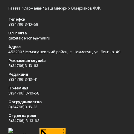
Газета "Сарманай" Баш мөхәррир Әмирханов Ф.Ф.
Телефон
8(34796)3-10-58
Эл. почта
gazetaigenche@mail.ru
Адрес
452200 Чекмагушевский район, с. Чекмагуш, ул. Ленина, 49
Рекламная служба
8(34796)3-13-63
Редакция
8(34796)3-13-41
Приемная
8(34796) 3-10-58
Сотрудничество
8(34796)3-16-13
Отдел кадров
8(34796) 3-13-63