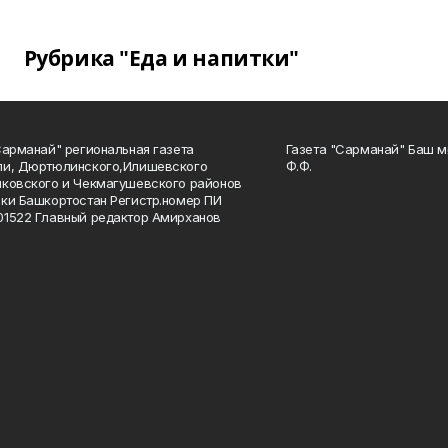
Рубрика "Еда и напитки"
Сарманай" региональная газета
Газета "Сарманай" Баш м
ли, Дюртюлинского,Илишевского
Ф.Ф.
ковского и Чекмагушевского районов
ки Башкортостан Регистр.номер ПИ
1522 Главный редактор Амирханов