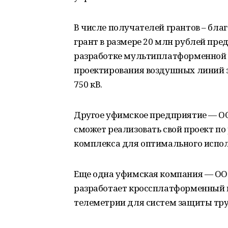
В числе получателей грантов – бл
грант в размере 20 млн рублей пре
разработке мультиплатформенной 
проектирования воздушных линий э
750 кВ.
Другое уфимское предприятие — ОО
сможет реализовать свой проект п
комплекса для оптимального испол
Еще одна уфимская компания — ООО
разработает кроссплатформенный
телеметрии для систем защиты тру