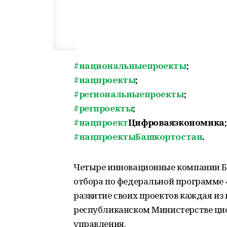
#национальныепроекты
;
#нацпроекты
;
#региональныепроекты
;
#регпроекты
;
#нацпроект
Цифроваяэкономика;
#нацпроектыБашкортостан
.
Четыре инновационные компании Б
отбора по федеральной программе 
развитие своих проектов каждая из
республиканском Министерстве циф
управления.