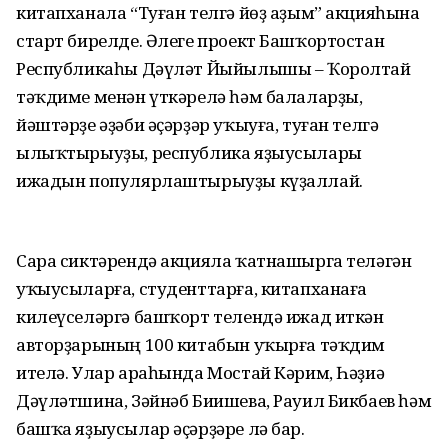
китапханала “Туған телгә йөҙ аҙым” акцияһына
старт бирелде. Әлеге проект Башҡортостан
Республикаһы Дәүләт Йыйылышы – Ҡоролтай
тәҡдиме менән үткәрелә һәм балаларҙы,
йәштәрҙе әҙәби әҫәрҙәр уҡыуға, туған телгә
ылыҡтырыуҙы, республика яҙыусылары
ижадын популярлаштырыуҙы күҙаллай.
Сара сиктәрендә акцияла ҡатнашырга теләгән
уҡыусыларға, студенттарға, китапханаға
килеүселәргә башҡорт телендә ижад иткән
авторҙарының 100 китабын уҡырға тәҡдим
ителә. Улар араһында Мостай Кәрим, Һәҙиә
Дәүләтшина, Зәйнәб Биишева, Рауил Бикбаев һәм
башҡа яҙыусылар әҫәрҙәре лә бар.