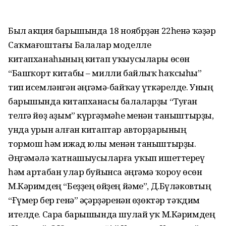
Был акция барышында 18 ноябрҙән 22һенә ҡәҙәр
Саҡмағоштағы Балалар моделле
китапханаһының китап уҡыусылары өсөн
“Башҡорт китабы – милли байлыҡ һаҡсыһы”
тип исемләнгән әңгәмә-байҡау үткәрелде. Уның
барышында китапханасы балаларҙы “Туған
телгә йөҙ аҙым” күргәҙмәһе менән таныштырҙы,
унда урын алған китаптар авторҙарының
тормош һәм ижад юлы менән таныштырҙы.
Әңгәмәлә ҡатнашыусыларға уҡып ишеттереү
һәм артабан улар буйынса әңгәмә ҡороу өсөн
М.Кәримдең “Беҙҙең өйҙең йәме”, Д.Бүләковтың
“Ғүмер бер генә” әҫәрҙәренән өҙөктәр тәҡдим
ителде. Сара барышында шулай уҡ М.Кәримдең