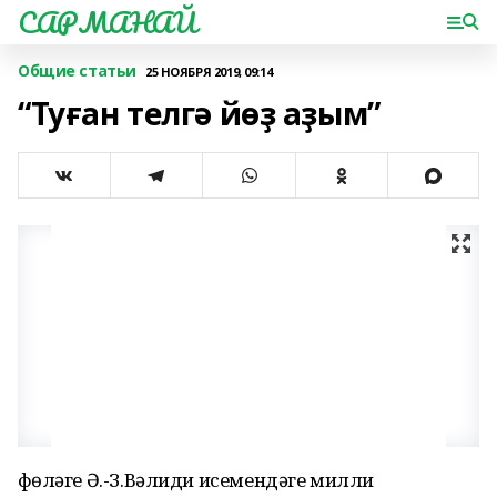
САРМАНАЙ
Общие статьи
25 НОЯБРЯ 2019, 09:14
“Туған телгә йөҙ аҙым”
Өфөләге Ә.-З.Вәлиди исемендәге милли