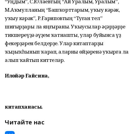
“Уңдым”, С.Юлаевтың “Ай Уралым, Уралым”,
М.Аҡмулланың “Башҡорттарым, уҡыу кәрәк,
уҡыу кәрәк”, Р.Ғариповтың “Туған тел”
шиғырҙары ла яңғыраны. Уҡыусылар әҫәрҙәрҙе
тикшереүҙә әүҙем ҡатнашты, улар буйынса үҙ
фекерҙәрен белдерҙе. Улар китаптарҙы
ҡыҙыҡһынып ҡарап, аларны өйҙәренә уҡырға ла
алып ҡайтып киттеләр.
Илһөйәр Ғайсина,
китапханасы.
Читайте нас