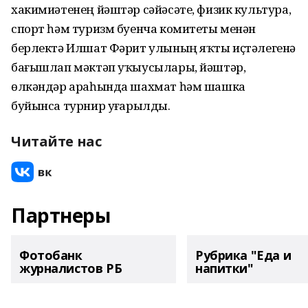
хакимиәтенең йәштәр сәйәсәте, физик культура,
спорт һәм туризм буенча комитеты менән
берлектә Илшат Фәрит улының яҡты иҫтәлегенә
бағышлап мәктәп уҡыусылары, йәштәр,
өлкәндәр араһында шахмат һәм шашка
буйынса турнир уҙғарылды.
Читайте нас
Партнеры
Фотобанк
Рубрика "Еда и
журналистов РБ
напитки"