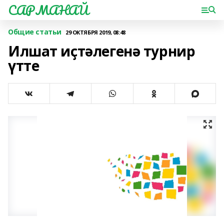
САРМАНАЙ
Общие статьи
29 ОКТЯБРЯ 2019, 08:48
Илшат иҫтәлегенә турнир
үтте