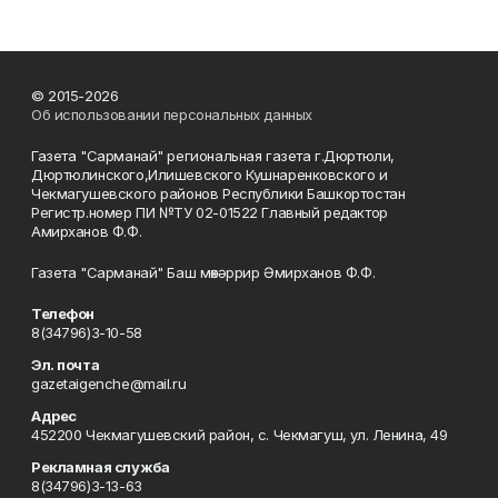
© 2015-2026
Об использовании персональных данных
Газета "Сарманай" региональная газета г.Дюртюли,
Дюртюлинского,Илишевского Кушнаренковского и
Чекмагушевского районов Республики Башкортостан
Регистр.номер ПИ №ТУ 02-01522 Главный редактор
Амирханов Ф.Ф.
Газета "Сарманай" Баш мөхәррир Әмирханов Ф.Ф.
Телефон
8(34796)3-10-58
Эл. почта
gazetaigenche@mail.ru
Адрес
452200 Чекмагушевский район, с. Чекмагуш, ул. Ленина, 49
Рекламная служба
8(34796)3-13-63