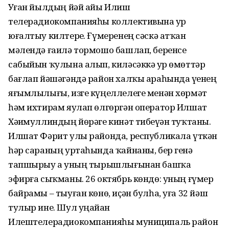
Уҙған йылдың йәй айы Илиш
телерадиокомпанияһы коллективына ҙур
юғалтыу килтерҙе. Ғүмеренең сәскә атҡан
мәлендә ғаилә тормошо башлап, беренсе
сабыйын ҡулына алып, киләсәккә ҙур өмөттәр
бағлап йәшәгәндә район халҡы араһында үҙенең
яғымлылығы, изге күңеллелеге менән хөрмәт
һәм ихтирам яулап өлгөргән оператор Илшат
Хәҙимуллиндың йөрәге кинәт тибеүҙән туҡтаны.
Илшат Фәрит улы районда, республикала үткән
һәр сараның уртаһында ҡайнаны, бер генә
тапшырыу ҙа уның тырышлығынан башҡа
эфирға сыҡманы. 26 октябрь көндө: уның ғүмер
байрамы – тыуған көнө, иҫән булһа, уға 32 йәш
тулыр ине. Шул уңайҙан
Илештелерадиокомпанияһы муниципаль район