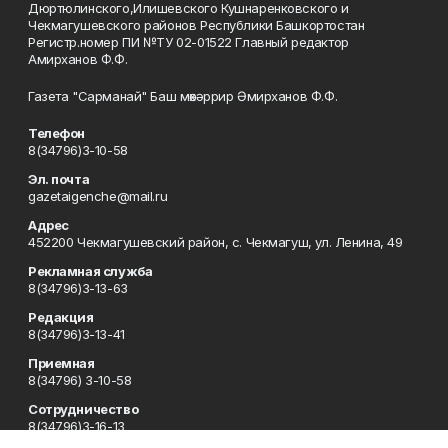
Дюртюлинского,Илишевского Кушнаренковского и
Чекмагушевского районов Республики Башкортостан
Регистр.номер ПИ №ТУ 02-01522 Главный редактор
Амирханов Ф.Ф.
Газета "Сарманай" Баш мөхәррир Әмирханов Ф.Ф.
Телефон
8(34796)3-10-58
Эл. почта
gazetaigenche@mail.ru
Адрес
452200 Чекмагушевский район, с. Чекмагуш, ул. Ленина, 49
Рекламная служба
8(34796)3-13-63
Редакция
8(34796)3-13-41
Приемная
8(34796) 3-10-58
Сотрудничество
8(34796)3-16-13