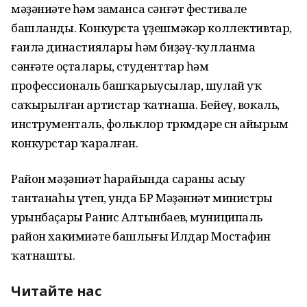
мәҙәниәте һәм заманса сәнғәт фестивале
башланды. Конкурста үҙешмәкәр коллективтар,
ғаилә династиялары һәм биҙәү-ҡулланма
сәнғәте оҫталары, студенттар һәм
профессиональ башҡарыусылар, шулай уҡ
саҡырылған артистар ҡатнаша. Бейеү, вокаль,
инструменталь, фольклор төркөмдәре өсөн айырым
конкурстар ҡаралған.
Район мәҙәниәт һарайында сараны асыу
тантанаһы үтеп, унда БР Мәҙәниәт министры
урынбаҫары Ранис Алтынбаев, муниципаль
район хакимиәте башлығы Илдар Мостафин
ҡатнашты.
Читайте нас