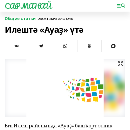
САРМАНАЙ
Общие статьи
24 ОКТЯБРЯ 2019, 12:56
Илештә «Ауаҙ» үтә
Бөгөн Илеш районында «Ауаҙ» башҡорт этник