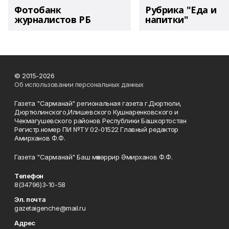
Фотобанк
Рубрика "Еда и
журналистов РБ
напитки"
© 2015-2026
Об использовании персональных данных
Газета "Сарманай" региональная газета г.Дюртюли,
Дюртюлинского,Илишевского Кушнаренковского и
Чекмагушевского районов Республики Башкортостан
Регистр.номер ПИ №ТУ 02-01522 Главный редактор
Амирханов Ф.Ф.
Газета "Сарманай" Баш мөхәррир Әмирханов Ф.Ф.
Телефон
8(34796)3-10-58
Эл. почта
gazetaigenche@mail.ru
Адрес