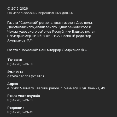
© 2015-2026
Об использовании персональных данных
Газета "Сарманай" региональная газета г.Дюртюли,
Дюртюлинского,Илишевского Кушнаренковского и
Чекмагушевского районов Республики Башкортостан
Регистр.номер ПИ №ТУ 02-01522 Главный редактор
Амирханов Ф.Ф.
Газета "Сарманай" Баш мөхәррир Әмирханов Ф.Ф.
Телефон
8(34796)3-10-58
Эл. почта
gazetaigenche@mail.ru
Адрес
452200 Чекмагушевский район, с. Чекмагуш, ул. Ленина, 49
Рекламная служба
8(34796)3-13-63
Редакция
8(34796)3-13-41