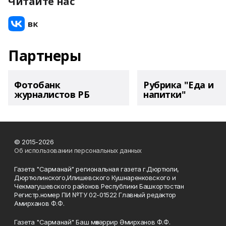
Читайте нас
Партнеры
Фотобанк
Рубрика "Еда и
журналистов РБ
напитки"
© 2015-2026
Об использовании персональных данных
Газета "Сарманай" региональная газета г.Дюртюли,
Дюртюлинского,Илишевского Кушнаренковского и
Чекмагушевского районов Республики Башкортостан
Регистр.номер ПИ №ТУ 02-01522 Главный редактор
Амирханов Ф.Ф.
Газета "Сарманай" Баш мөхәррир Әмирханов Ф.Ф.