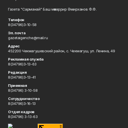
Газета "Сарманай" Баш мөхәррир Әмирханов Ф.Ф.
Телефон
8(34796)3-10-58
Эл. почта
gazetaigenche@mail.ru
Адрес
452200 Чекмагушевский район, с. Чекмагуш, ул. Ленина, 49
Рекламная служба
8(34796)3-13-63
Редакция
8(34796)3-13-41
Приемная
8(34796) 3-10-58
Сотрудничество
8(34796)3-16-13
Отдел кадров
8(34796) 3-13-63