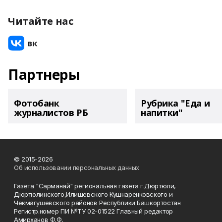
Читайте нас
Партнеры
Фотобанк
Рубрика "Еда и
журналистов РБ
напитки"
© 2015-2026
Об использовании персональных данных
Газета "Сарманай" региональная газета г.Дюртюли,
Дюртюлинского,Илишевского Кушнаренковского и
Чекмагушевского районов Республики Башкортостан
Регистр.номер ПИ №ТУ 02-01522 Главный редактор
Амирханов Ф.Ф.