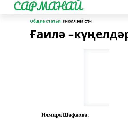
САРМАНАЙ
Общие статьи
8 ИЮЛЯ 2019, 07:54
Ғаилә –күңелдә
Илмира Шафиҡова,