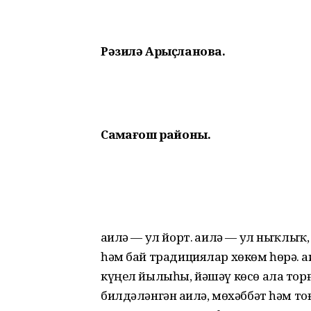
Рәзилә Арыҫланова.
Саҡмағош районы.
Ғаилә — ул йорт. Ғаилә — ул ныҡлыҡ
һәм бай традициялар хөкөм һөрә. 
күңел йылыһы, йәшәү көсө ала торғ
билдәләнгән Ғаилә, мөхәббәт һәм 