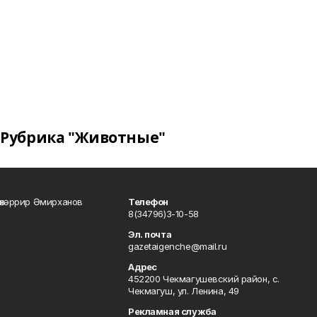
Рубрика "Животные"
өхәррир Әмирханов
Телефон
8(34796)3-10-58
Эл. почта
gazetaigenche@mail.ru
Адрес
452200 Чекмагушевский район, с.
Чекмагуш, ул. Ленина, 49
Рекламная служба