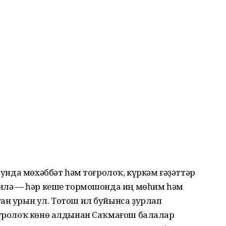
, унда мөхәббәт һәм тоғролоҡ, күркәм ғәҙәттәр
Ғаилә — һәр кеше тормошонда иң мөһим һәм
ан урын ул. Тотош ил буйынса ҙурлап
тоғролоҡ көнө алдынан Саҡмағош балалар