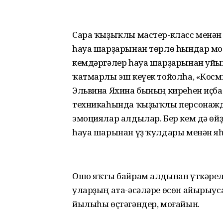
Сара ҡыҙыҡлы мастер-класс менән
һауа шарҙарынан төрлө һындар мод
кемдәргәлер һауа шарҙарынан уйын
ҡатмарлы эш кеүек тойолһа, «Кос
Эльвина Яхина бының киреһен иҫба
техникаһында ҡыҙыҡлы персонажда
эмоциялар алдылар. Бер кем дә өйҙ
һауа шарынан үҙ ҡулдары менән яһ
Ошо яҡты байрам алдынан үткәрел
уларҙың ата-әсәләре өсөн айырыус
йылыһы өҫтәгәндер, моғайын.