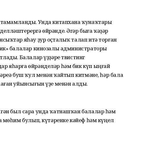
 тамамланды. Унда китапхана ҡунаҡтары
елләштерергә өйрәнде. Әгәр быға ҡәҙәр
сыҡтар яһау ҙур оҫталыҡ талап итә торған
мик» балалар кинозалы администраторы
тлады. Балалар үҙҙәре твистинг
р яһарға өйрәнделәр һәм бик күп ыңғай
әреә буш ҡул менән ҡайтып китмәне, һәр бала
аған уйынсығын үҙе менән алды.
гән был сара унда ҡатнашҡан балалар һәм
а мөһим булып, күтәренке кәйеф һәм күңел