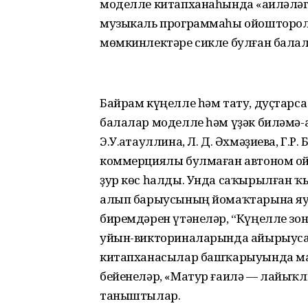
моделле китапханаһында «Ғаиләләг
музыкаль программаһы ойошторолд
мөмкинлектәре сикле булған балал
Байрам күңелле һәм тату, дуҫтарс
балалар моделле һәм үҙәк биләмә-
Э.У.Ғатауллина, Л. Д. Әхмәҙиева, Г.
коммерциялы булмаған автоном ой
ҙур көс һалды. Унда саҡырылған ҡы
алып барыусының йомаҡтарына яуап
биремдәрен үтәнеләр, “Күңелле зон
уйын-викториналарында айырыуса
китапханасылар башҡарыуында ма
бейенеләр, «Матур ғаилә — лайыҡл
таныштылар.