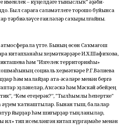
е именлек – күңелдәге тыныслыҡ" әҙәби-
о. Был сараға сәләмәтлеге торошо буйынса
ар тәрбиәләүсе ғаиләләр саҡырылғайны.
а атмосферала үтте. Бының өсөн Саҡмағош
ара китапханаһы хеҙмәткәрҙәре И.Х.Шафиҡова,
Р. Бикташева һәм "Изгелек территорияһы»
ошмаһының социаль хеҙмәткәре Р.Г.Вәлиева
ҙҙар һәм малайҙар ата-әсәләре менән бергә
тар эҙләнеләр, Аҡсәскә һәм Мәскәй әбейҙең
тик”, “Кем етеҙерәк?”, "Тылһымлы һепертке"
 әүҙем ҡатнаштылар. Бынан тыш, балалар
тур йырҙар һәм шиғырҙар тыңланылар,
ы ил» тип исемләнгән китап күргәҙмәһе менән