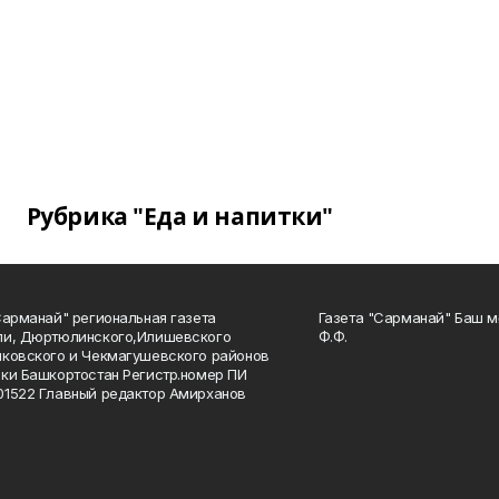
Рубрика "Еда и напитки"
Сарманай" региональная газета
Газета "Сарманай" Баш м
ли, Дюртюлинского,Илишевского
Ф.Ф.
ковского и Чекмагушевского районов
ки Башкортостан Регистр.номер ПИ
1522 Главный редактор Амирханов