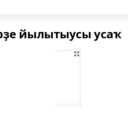
рҙе йылытыусы усаҡ