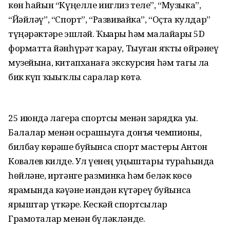
көн һайын “Күңелле инглиз теле”, “Музыка”,
“Йәйләү”, “Спорт”, “Развивайка”, “Оҫта кулдар”
түңәрәктәре эшләй. Ҡыҙҙарҙы һәм малайҙарҙы 5D
форматта йәнһүрәт ҡарау, Тыуған яҡты өйрәнеү
музейына, китапханаға экскурсия һәм тагы ла
бик күп ҡыҙыҡлы саралар көтә.
25 июндә лагерҙа спортсы менән зарядка уҙҙы.
Балалар менән осрашыуға донъя чемпионы,
билбау көрәше буйынса спорт мастеры Антон
Ковалев килде. Ул үҙенең уңыштары тураһында
һөйләне, иртәнге разминка һәм беләк көсө
ярҙамында кәүҙәне иҙәндән күтәреү буйынса
ярыштар үткәрҙе. Кескәй спортсылар
Грамоталар менән бүләкләнде.