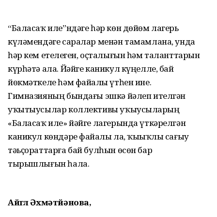
“Баласаҡ иле”ндәге һәр көн дөйөм лагерь
күләмендәге саралар менән тамамлана, унда
һәр кем етеҙлеген, оҫталығын һәм таланттарын
күрһәтә ала. Йәйге каникул күңелле, бай
йөкмәткеле һәм файҙалы үтһен ине.
Гимназияның бындағы эшкә йәлеп ителгән
уҡытыусылар коллективы уҡыусыларҙың
«Баласаҡ иле» йәйге лагерында үткәрелгән
каникул көндәре файҙалы ла, ҡыҙыҡлы сағыу
тәьҫораттарға бай булһын өсөн бар
тырышлығын һала.
Айгөл Әхмәтйәнова,