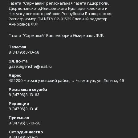
Газета "Сарманай" региональная газета г.Дюртюли,
Дюртюлинского,Илишевского Кушнаренковского и
Чекмагушевского районов Республики Башкортостан
Регистр.номер ПИ №ТУ 02-01522 Главный редактор
Амирханов Ф.Ф.
Газета "Сарманай" Баш мөхәррир Әмирханов Ф.Ф.
Телефон
8(34796)3-10-58
Эл. почта
gazetaigenche@mail.ru
Адрес
452200 Чекмагушевский район, с. Чекмагуш, ул. Ленина, 49
Рекламная служба
8(34796)3-13-63
Редакция
8(34796)3-13-41
Приемная
8(34796) 3-10-58
Сотрудничество
8(34796)3-16-13