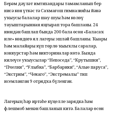
Берҙәм дәүләт имтихандары тамамланып бер
нисә көн үткәс тә Саҡмағош гимназияһы йәнә
уҡыусы балалар шау-шуы һәм көлөү
тауыштарыннан яңғырап тора башланы. 24
июндән башлап бында 200 бала өсөн «Баласаҡ
иле» көндөҙгө ял лагеры эшләй башланы. Ҡыҙҙарҙы
һәм малайҙарҙы күп төрлө ҡыҙыҡлы саралар,
конкурстар һәм викториналар көтә. Бында
килеүсе уҡыусылар “Непоседа”, “Крутышки”,
“Пчелки”, “Улыбка”, “Барбарики”, “Алые паруса”,
“Экстрим”, “Чекаго”, “Экстремалы” тип
исемләнгән 9 отрядҡа бүленгән.
Лагерҙың һәр иртәһе күңелле зарядка һәм
флешмоб менән башланып китә. Балалар өсөн