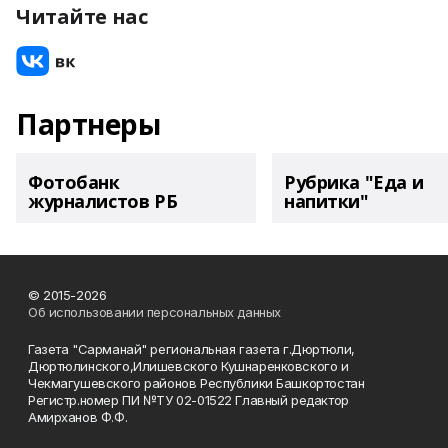
Читайте нас
Партнеры
Фотобанк
Рубрика "Еда и
журналистов РБ
напитки"
© 2015-2026
Об использовании персональных данных
Газета "Сарманай" региональная газета г.Дюртюли,
Дюртюлинского,Илишевского Кушнаренковского и
Чекмагушевского районов Республики Башкортостан
Регистр.номер ПИ №ТУ 02-01522 Главный редактор
Амирханов Ф.Ф.