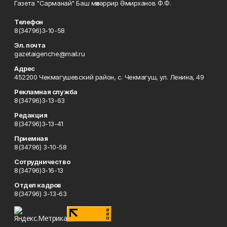
Газета "Сарманай" Баш мөхәррир Әмирханов Ф.Ф.
Телефон
8(34796)3-10-58
Эл. почта
gazetaigenche@mail.ru
Адрес
452200 Чекмагушевский район, с. Чекмагуш, ул. Ленина, 49
Рекламная служба
8(34796)3-13-63
Редакция
8(34796)3-13-41
Приемная
8(34796) 3-10-58
Сотрудничество
8(34796)3-16-13
Отдел кадров
8(34796) 3-13-63