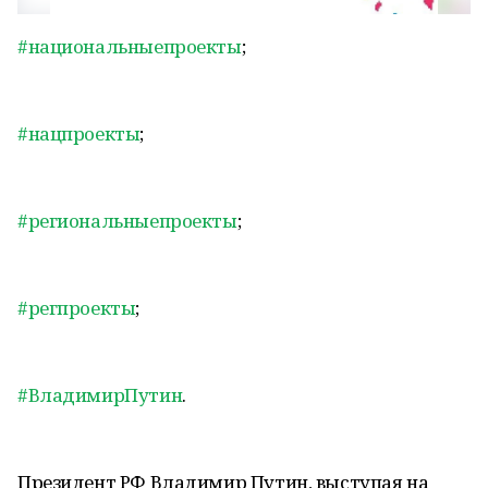
#национальныепроекты
;
#нацпроекты
;
#региональныепроекты
;
#регпроекты
;
#ВладимирПутин
.
Президент РФ Владимир Путин, выступая на