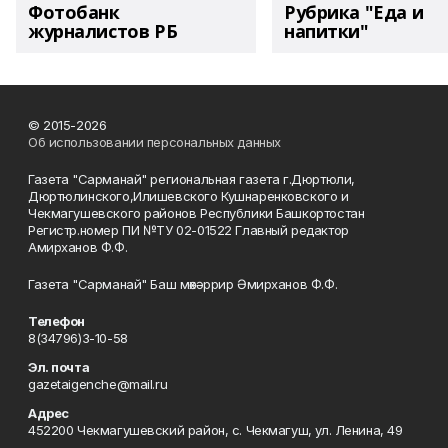
Фотобанк
Рубрика "Еда и
журналистов РБ
напитки"
© 2015-2026
Об использовании персональных данных
Газета "Сарманай" региональная газета г.Дюртюли,
Дюртюлинского,Илишевского Кушнаренковского и
Чекмагушевского районов Республики Башкортостан
Регистр.номер ПИ №ТУ 02-01522 Главный редактор
Амирханов Ф.Ф.
Газета "Сарманай" Баш мөхәррир Әмирханов Ф.Ф.
Телефон
8(34796)3-10-58
Эл. почта
gazetaigenche@mail.ru
Адрес
452200 Чекмагушевский район, с. Чекмагуш, ул. Ленина, 49