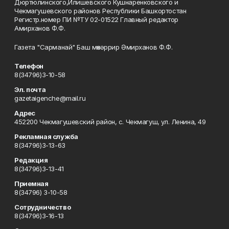
Дюртюлинского,Илишевского Кушнаренковского и
Чекмагушевского районов Республики Башкортостан
Регистр.номер ПИ №ТУ 02-01522 Главный редактор
Амирханов Ф.Ф.
Газета "Сарманай" Баш мөхәррир Әмирханов Ф.Ф.
Телефон
8(34796)3-10-58
Эл. почта
gazetaigenche@mail.ru
Адрес
452200 Чекмагушевский район, с. Чекмагуш, ул. Ленина, 49
Рекламная служба
8(34796)3-13-63
Редакция
8(34796)3-13-41
Приемная
8(34796) 3-10-58
Сотрудничество
8(34796)3-16-13