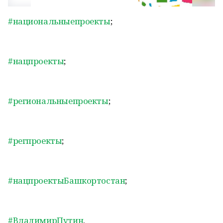
#национальныепроекты
;
#нацпроекты
;
#региональныепроекты
;
#регпроекты
;
#нацпроектыБашкортостан
;
#ВладимирПутин
.