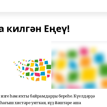
 килгән Еңеү!
е, изге һәм яҡты байрамдарҙың береһе. Күңелдәрҙә
ә һағыш хистәре уятҡан, күҙ йәштәре аша