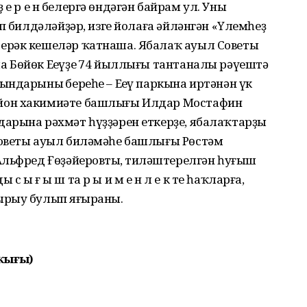
 ҙ е р е н белергә өндәгән байрам ул. Уны
п билдәләйҙәр, изге йолаға әйләнгән «Үлемһеҙ
ерәк кешеләр ҡатнаша. Ябалаҡ ауыл Советы
 Бөйөк Еңеүҙең 74 йыллығы тантаналы рәүештә
ндарының береһе – Еңеү паркына иртәнән үк
йон хакимиәте башлығы Илдар Мостафин
арына рәхмәт һүҙҙәрен еткерҙе, ябалаҡтарҙы
Советы ауыл биләмәһе башлығы Рөстәм
льфред Ғөҙәйеровтың, тиңләштерелгән һуғыш
 ы ғ ы ш та р ы и м е н л е к те һаҡларға,
рыу булып яңғыраны.
ҡығыҙ)