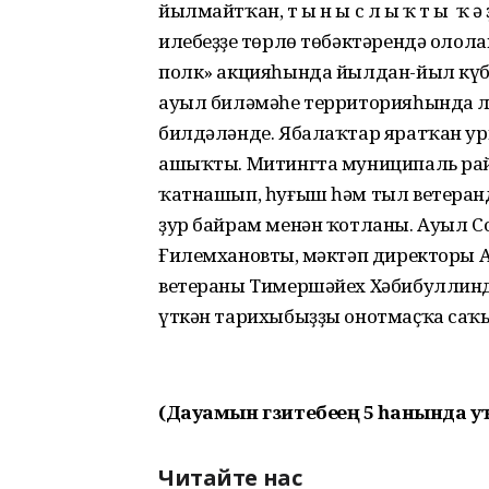
йылмайтҡан, т ы н ы с л ы ҡ т ы ң ҡ ә
илебеҙҙең төрлө төбәктәрендә олола
полк» акцияһында йылдан-йыл күб
ауыл биләмәһе территорияһында ла
билдәләнде. Ябалаҡтар яратҡан уры
ашыҡты. Митингта муниципаль ра
ҡатнашып, һуғыш һәм тыл ветеранд
ҙур байрам менән ҡотланы. Ауыл 
Ғилемхановтың, мәктәп директоры А
ветераны Тимершәйех Хәбибуллиндың с
үткән тарихыбыҙҙы онотмаҫҡа саҡы
(Дауамын гзитебеҙҙең 5 һанында у
Читайте нас