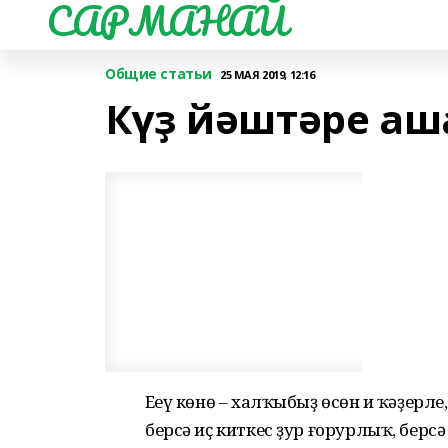
САРМАНАЙ
Общие статьи
25 МАЯ 2019, 12:16
Күҙ йәштәре аша
Еңеү көнө – халҡыбыҙ өсөн иң ҡәҙерл
берсә иҫ киткес ҙур ғорурлыҡ, берс