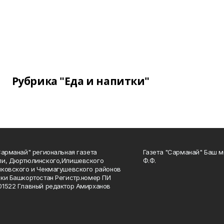
Рубрика "Еда и напитки"
Сарманай" региональная газета
Газета "Сарманай" Баш м
ли, Дюртюлинского,Илишевского
Ф.Ф.
ковского и Чекмагушевского районов
ки Башкортостан Регистр.номер ПИ
1522 Главный редактор Амирханов