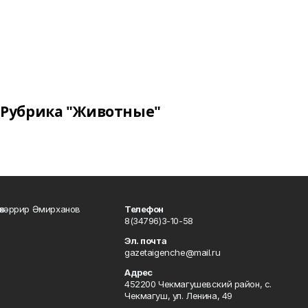
Рубрика "Животные"
өхәррир Әмирханов
Телефон
8(34796)3-10-58
Эл. почта
gazetaigenche@mail.ru
Адрес
452200 Чекмагушевский район, с.
Чекмагуш, ул. Ленина, 49