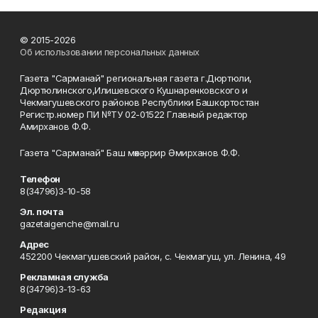
© 2015-2026
Об использовании персональных данных
Газета "Сарманай" региональная газета г.Дюртюли,
Дюртюлинского,Илишевского Кушнаренковского и
Чекмагушевского районов Республики Башкортостан
Регистр.номер ПИ №ТУ 02-01522 Главный редактор
Амирханов Ф.Ф.
Газета "Сарманай" Баш мөхәррир Әмирханов Ф.Ф.
Телефон
8(34796)3-10-58
Эл. почта
gazetaigenche@mail.ru
Адрес
452200 Чекмагушевский район, с. Чекмагуш, ул. Ленина, 49
Рекламная служба
8(34796)3-13-63
Редакция