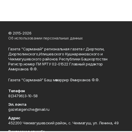
© 2015-2026
Об использовании персональных данных
Газета "Сарманай" региональная газета г.Дюртюли,
Дюртюлинского,Илишевского Кушнаренковского и
Чекмагушевского районов Республики Башкортостан
Регистр.номер ПИ №ТУ 02-01522 Главный редактор
Амирханов Ф.Ф.
Газета "Сарманай" Баш мөхәррир Әмирханов Ф.Ф.
Телефон
8(34796)3-10-58
Эл. почта
gazetaigenche@mail.ru
Адрес
452200 Чекмагушевский район, с. Чекмагуш, ул. Ленина, 49
Рекламная служба